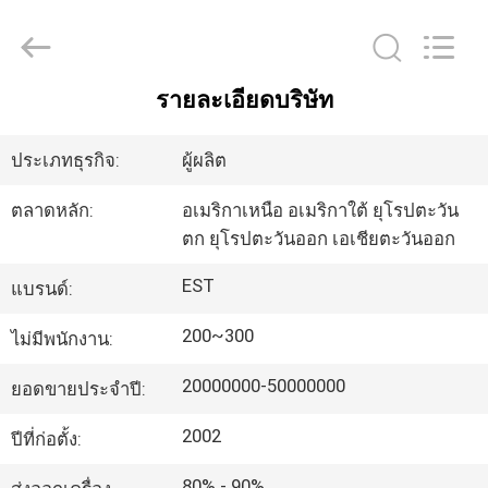
2011
-
2026
EASTLONGE
ELECTRONICS(HK)
CO.,LTD.
All
รายละเอียดบริษัท
Rights
บ้าน
Reserved.
ประเภทธุรกิจ:
ผู้ผลิต
สินค้า
ตลาดหลัก:
อเมริกาเหนือ อเมริกาใต้ ยุโรปตะวัน
ตก ยุโรปตะวันออก เอเชียตะวันออก
วิดีโอ
EST
แบรนด์:
200~300
ไม่มีพนักงาน:
เกี่ยว
20000000-50000000
ยอดขายประจำปี:
กับ
2002
ปีที่ก่อตั้ง:
เรา
80% - 90%