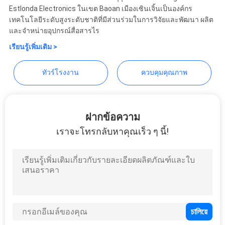
EASTLONGE
Estlonda Electronics ในเขต Baoan เมืองเซินเจิ้นเป็นองค์กร
เทคโนโลยีระดับสูงระดับชาติที่มีส่วนร่วมในการวิจัยและพัฒนา ผลิต
กรณี
ELECTRONICS(HK) CO.,LTD
และจำหน่ายอุปกรณ์สื่อสารไร
เรียนรู้เพิ่มเติม >
ขอ
ทัวร์โรงงาน
ควบคุมคุณภาพ
ใบ
เสนอ
ฝากข้อความ
ราคา
เราจะโทรกลับหาคุณเร็ว ๆ นี้!
แผนผัง
เว็บไซต์