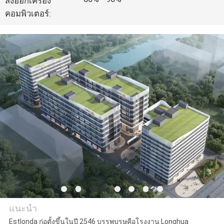
ส่งออกเครื่อง
คอมพิวเตอร์:
ทัวร์
โรงงาน
ควบคุม
คุณภาพ
ติดต่อ
เรา
แนะนำ
ข่าว
Estlonda ก่อตั้งขึ้นในปี 2546 บรรพบุรุษคือโรงงาน Longhua