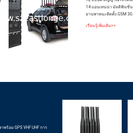
14 แอนเทนน่า มัลติฟันชั่
ยานพาหนะติดตั้ง GSM 3G 
เรียนรู้เพิ่มเติม>>
พาพร้อม GPS VHF UHF การ