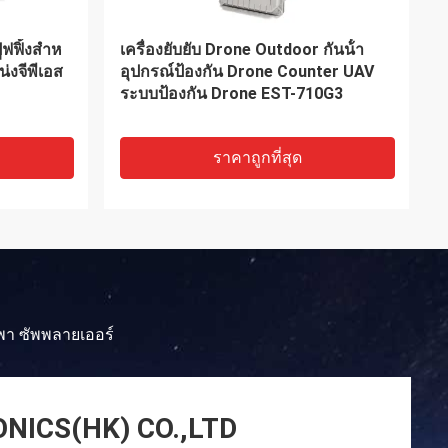
ปิดกั้น
6 แบนด์ ครบวงจร รุ่นปืนพกพา ปืนต่อ
อถือพร้อม
ต้าน Drone UAV Jammer ระยะ 1500
เมตร
ราคาถูกที่สุด
พา ซัพพลายเออร์
NICS(HK) CO.,LTD