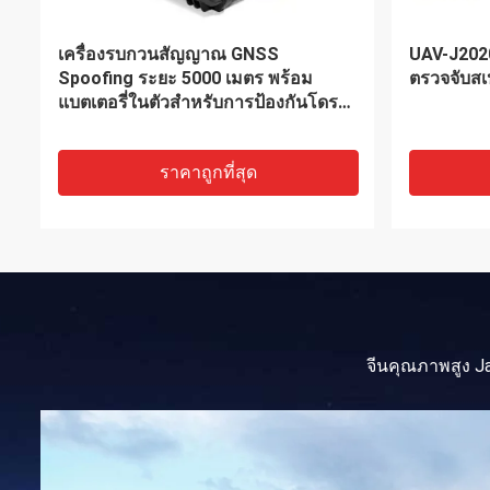
การปรับลูกบิด Jammer บันทึกเสียง
หน้าจอ L
อัลตราโซนิก 2-4 เมตร
โทรศัพท์ม
ราคาถูกที่สุด
จีนคุณภาพสูง J