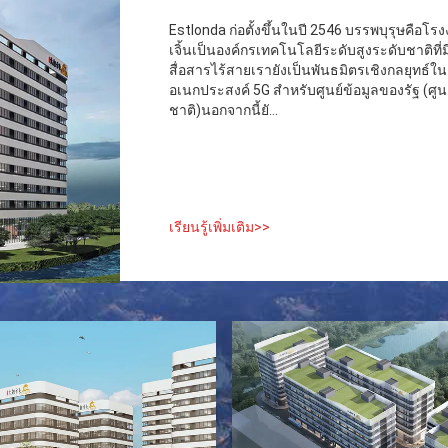
Estlonda ก่อตั้งขึ้นในปี 2546 บรรพบุรุษคือโ
เจิ้นเป็นองค์กรเทคโนโลยีระดับสูงระดับชาติท
สื่อสารไร้สายเรายังเป็นพันธมิตรเชิงกลยุทธ์ใ
อเนกประสงค์ 5G สำหรับศูนย์ข้อมูลของรัฐ (ศู
ชาติ)นอกจากนี้ยั...
เรียนรู้เพิ่มเติม>>