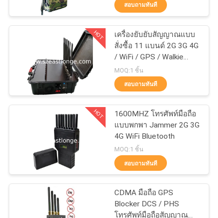
สอบถามทันที
ทัวร์
HOT
เครื่องยับยับสัญญาณแบบ
38
สั่งซื้อ 11 แบนด์ 2G 3G 4G
โรงงาน
/ WiFi / GPS / Walkie
โดรน UAV Jammer
Talkie พกพา 60W
MOQ:1 ชิ้น
พลังงานสูง
ควบคุม
สอบถามทันที
คุณภาพ
HOT
1600MHZ โทรศัพท์มือถือ
แบบพกพา Jammer 2G 3G
4G WiFi Bluetooth
ติดต่อ
38
MOQ:1 ชิ้น
สอบถามทันที
เรา
Jammer กำลังสูง
CDMA มือถือ GPS
ข่าว
Blocker DCS / PHS
โทรศัพท์มือถือสัญญาณ