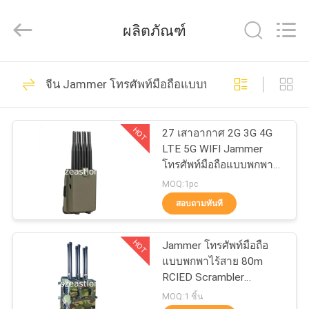
2011
-
2026
ผลิตภัณฑ์
EASTLONGE
ELECTRONICS(HK)
CO.,LTD.
All
Rights
161
บ้าน
Reserved.
จีน Jammer โทรศัพท์มือถือแบบพกพา
Jammer สัญญาณ
สินค้า
โทรศัพท์มือถือ
HOT
27 เสาอากาศ 2G 3G 4G
LTE 5G WIFI Jammer
โทรศัพท์มือถือแบบพกพา
วิดีโอ
พร้อม GPS VHF UHF การ
MOQ:1pc
ปิดกั้นวิทยุ FM
สอบถามทันที
89
เกี่ยว
Jammer โทรศัพท์มือ
HOT
Jammer โทรศัพท์มือถือ
กับ
แบบพกพาไร้สาย 80m
ถือแบบพกพา
RCIED Scrambler
เรา
ความถี่วิทยุ
MOQ:1 ชิ้น