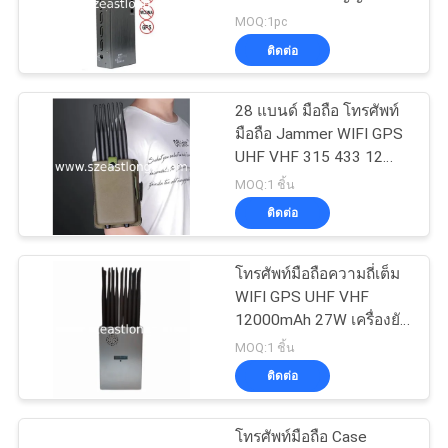
Booster ความคิดเห็น
MOQ:1pc
กรณี
ติดต่อ
74
Jammer สัญญาณ
28 แบนด์ มือถือ โทรศัพท์
ขอ
มือถือ Jammer WIFI GPS
GPS
UHF VHF 315 433 12
ใบ
เดือนการรับประกัน
MOQ:1 ชิ้น
เสนอ
ติดต่อ
ราคา
โทรศัพท์มือถือความถี่เต็ม
39
WIFI GPS UHF VHF
Jammer การควบคุม
12000mAh 27W เครื่องยับ
แผนผัง
ยับสัญญาณพกพา
MOQ:1 ชิ้น
ระยะไกล
ติดต่อ
เว็บไซต์
โทรศัพท์มือถือ Case