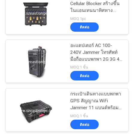
PRIVACY
Cellular Blocker สร้างขึ้น
ในแอนเทนนาทิศทาง
POLICY
21
แบตเตอรี่ที่สามารถชาร์จ
MOQ:1pc
ได้
ติดต่อ
Jammer บันทึกเสียง
อะแดปเตอร์ AC 100-
240V Jammer โทรศัพท์
มือถือแบบพกพา 2G 3G 4G
5G WiFi GPS สัญญาณ
MOQ:1 ชิ้น
เตือนแบตเตอรี่ต่ำ
ติดต่อ
47
กระเป๋าเดินทางแบบพกพา
5G Jammer
GPS สัญญาณ WiFi
Jammer 11 แบนด์พร้อม
แบตเตอรี่ในตัว - In
MOQ:1 ชิ้น
ติดต่อ