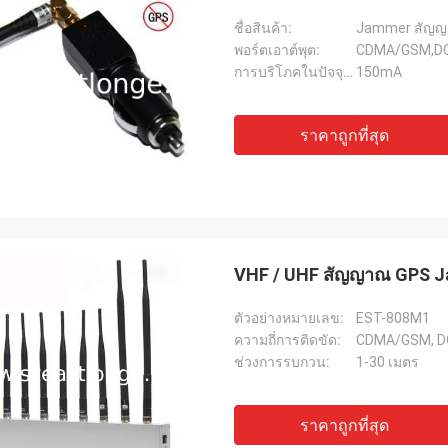
ชื่อสินค้า:
Jammer สัญญ
พอร์ตเอาต์พุต:
CDMA/GSM,DC
การบริโภคในปัจจุบัน:
150mA
ราคาถูกที่สุด
VHF / UHF สัญญาณ GPS Ja
ตัวอย่างหมายเลข:
EST-808M1
ความถี่การติดขัด:
CDMA/GSM, DCS
ช่วงการรบกวน:
1-30 เมตร
ราคาถูกที่สุด