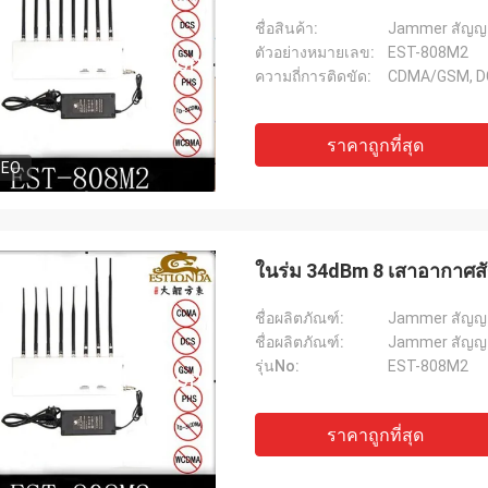
ชื่อสินค้า:
Jammer สัญญ
ตัวอย่างหมายเลข:
EST-808M2
ความถี่การติดขัด:
CDMA/GSM, D
ราคาถูกที่สุด
DEO
ในร่ม 34dBm 8 เสาอากาศส
ชื่อผลิตภัณฑ์:
Jammer สัญญ
ชื่อผลิตภัณฑ์:
Jammer สัญญ
รุ่นNo:
EST-808M2
ราคาถูกที่สุด