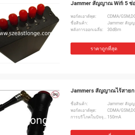
Jammer สัญญาณ Wifi 5 ช่
พอร์ตเอาต์พุต:
CDMA/GSM,DC
ชื่อสินค้า:
Jammer สัญญ
พลังการออกเฉลี่ย:
30dBm
ฮามาดิโว-ฝรั่งเศส
แลนซ์-แค
ราคาถูกที่สุด
ขายดี โอนไว โอนไว
ส่งเร็วไม่มีปัญหา
Jammers สัญญาณไร้สายกล
ชื่อสินค้า:
Jammer สัญญ
พอร์ตเอาต์พุต:
CDMA/GSM,DC
การบริโภคในปัจจุบัน:
150mA