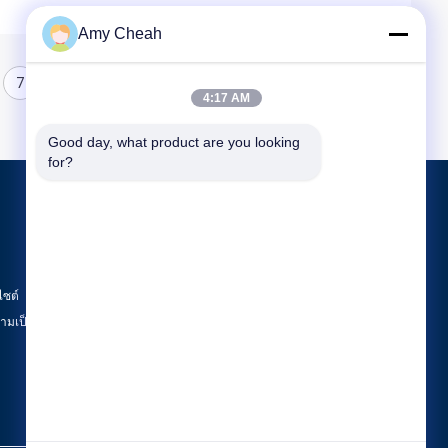
Amy Cheah
7
8
4:17 AM
Good day, what product are you looking 
for?
ผลิตภัณฑ์
Jammer สัญญาณโทรศัพท์มือถือ
Jammer โทรศัพท์มือถือแบบพกพา
ไซต์
โดรน UAV Jammer
มเป็นส่วนตัว
หมวดหมู่ทั้งหมด