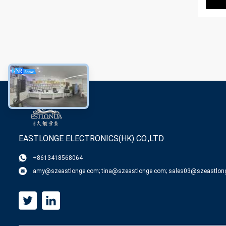
EASTLONGE ELECTRONICS(HK) CO.,LTD
+8613418568064
amy@szeastlonge.com; tina@szeastlonge.com; sales03@szeastlon