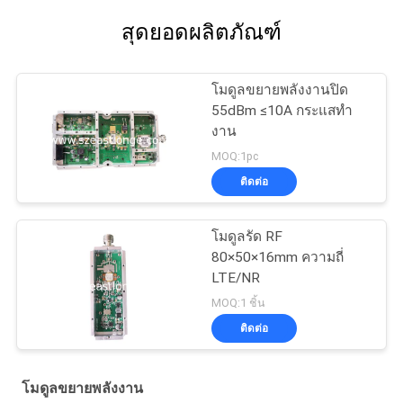
สุดยอดผลิตภัณฑ์
โมดูลขยายพลังงานปิด
55dBm ≤10A กระแสทํา
งาน
MOQ:1pc
ติดต่อ
โมดูลรัด RF
80×50×16mm ความถี่
LTE/NR
MOQ:1 ชิ้น
ติดต่อ
โมดูลขยายพลังงาน