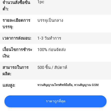
1pc
จำนวนสั่งซื้อขั้น
ต่ำ:
ทัวร์
รายละเอียดการ
บรรจุเป็นกลาง
โรงงาน
บรรจุ:
เวลาการส่งมอบ:
1-3 วันทำการ
ควบคุม
เงื่อนไขการชำระ
100% ก่อนจัดส่ง
คุณภาพ
เงิน:
สามารถในการ
500 ชิ้น / สัปดาห์
ติดต่อ
ผลิต:
,
เรา
แสงสูง:
ทวนสัญญาณโทรศัพท์มือถือ
ทวนสัญญาณ GSM
ราคาถูกที่สุด
ข่าว