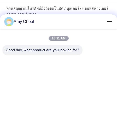
ทวนสัญญาณโทรศัพท์มือถืออัตโนมัติ / บูสเตอร์ / แอมพลิฟายเออร์
สำหรับการเดินทาง
Amy Cheah
เครื่องทวนสัญญาณโทรศัพท์มือถือแบบพกพาขนาดเล็ก 3G
โทรศัพท์มือถือ GSM Signal Booster / Repeater / Amplifier EST-
10:11 AM
GSM990 สำหรับ Home
Good day, what product are you looking for?
หมวดหมู่ยอดนิยม
ทั้งหมด
Jammer สัญญาณ
Jammer โทรศัพท์มือ
โทรศัพท์มือถือ
ถือแบบพกพา
โดรน UAV Jammer
Jammer กำลังสูง
Jammer สัญญาณ 
Jammer การควบคุม
GPS
ระยะไกล