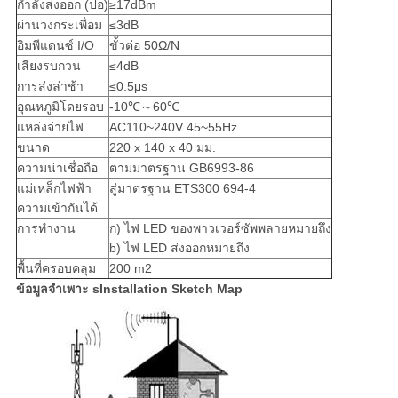
กำลังส่งออก (ปอ)
≥17dBm
ผ่านวงกระเพื่อม
≤3dB
อิมพีแดนซ์ I/O
ขั้วต่อ 50Ω/N
เสียงรบกวน
≤4dB
การส่งล่าช้า
≤0.5μs
อุณหภูมิโดยรอบ
-10℃～60℃
แหล่งจ่ายไฟ
AC110~240V 45~55Hz
ขนาด
220 x 140 x 40 มม.
ความน่าเชื่อถือ
ตามมาตรฐาน GB6993-86
แม่เหล็กไฟฟ้า
สู่มาตรฐาน ETS300 694-4
ความเข้ากันได้
การทำงาน
ก) ไฟ LED ของพาวเวอร์ซัพพลายหมายถึง
b) ไฟ LED ส่งออกหมายถึง
พื้นที่ครอบคลุม
200 m2
ข้อมูลจำเพาะ sInstallation Sketch Map