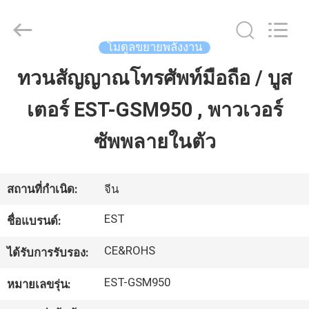
2011
-
2026
EASTLONGE
ELECTRONICS(HK)
โมดูลขยายพลังงาน
CO.,LTD.
All
Rights
ทวนสัญญาณโทรศัพท์มือถือ / บูส
บ้าน
Reserved.
เตอร์ EST-GSM950 , พาวเวอร์
สินค้า
ซัพพลายในตัว
วิดีโอ
สถานที่กำเนิด:
จีน
EST
ชื่อแบรนด์:
เกี่ยว
CE&ROHS
ได้รับการรับรอง:
กับ
EST-GSM950
หมายเลขรุ่น:
เรา