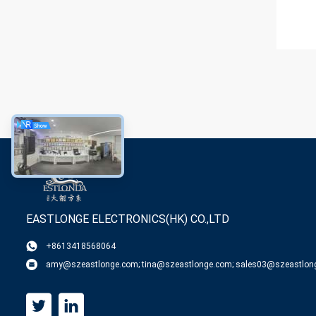
EASTLONGE ELECTRONICS(HK) CO.,LTD
+8613418568064
amy@szeastlonge.com; tina@szeastlonge.com; sales03@szeastlon