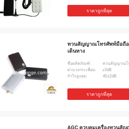
ราคาถูกที่สุด
ทวนสัญญาณโทรศัพท์มือถืออั
เดินทาง
ชื่อผลิตภัณฑ์:
ทวนสัญญาณโทร
ผ่านวงกระเพื่อม:
≤3dB
กำไรสูงสุด:
45±2dB
ราคาถูกที่สุด
AGC ควบคุมเครื่องทวนสั