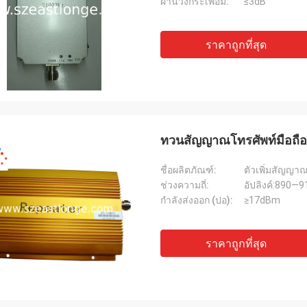
ผ่านวงกระเพื่อม:
≤3dB
ราคาถูกที่สุด
ทวนสัญญาณโทรศัพท์มือถือ 
ชื่อผลิตภัณฑ์:
ตัวเพิ่มสัญญา
ช่วงความถี่:
อัปลิงค์:890—
กำลังส่งออก (ปอ):
≥17dBm
ราคาถูกที่สุด