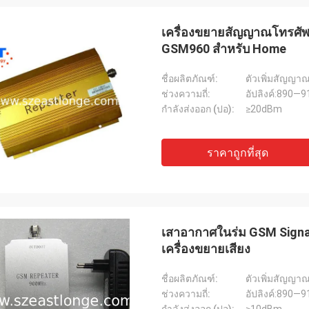
เครื่องขยายสัญญาณโทรศัพท์
GSM960 สำหรับ Home
ชื่อผลิตภัณฑ์:
ตัวเพิ่มสัญญา
แลนซ์-แคนาดา
ช่วงความถี่:
อัปลิงค์:890—
กำลังส่งออก (ปอ):
≥20dBm
ส่งเร็วไม่มีปัญหา
ราคาถูกที่สุด
เสาอากาศในร่ม GSM Signal
เครื่องขยายเสียง
ชื่อผลิตภัณฑ์:
ตัวเพิ่มสัญญา
ช่วงความถี่:
อัปลิงค์:890—