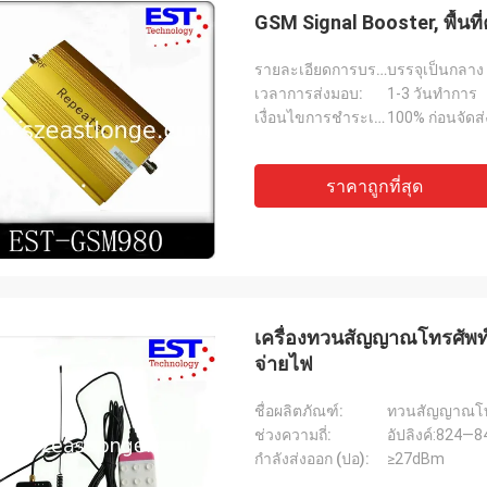
GSM Signal Booster, พื้น
รายละเอียดการบรรจุ:
บรรจุเป็นกลาง
เวลาการส่งมอบ:
1-3 วันทำการ
เงื่อนไขการชำระเงิน:
100% ก่อนจัดส่
ราคาถูกที่สุด
เครื่องทวนสัญญาณโทรศัพ
จ่ายไฟ
ชื่อผลิตภัณฑ์:
ทวนสัญญาณโทร
ช่วงความถี่:
อัปลิงค์:824—
กำลังส่งออก (ปอ):
≥27dBm