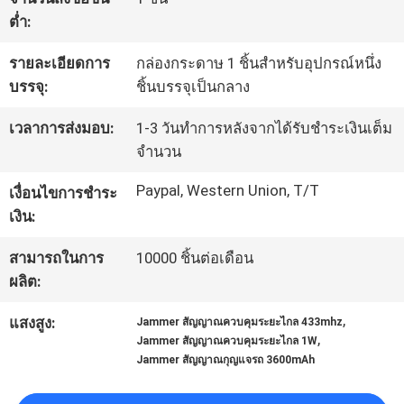
ต่ำ:
ทัวร์
รายละเอียดการ
กล่องกระดาษ 1 ชิ้นสำหรับอุปกรณ์หนึ่ง
บรรจุ:
ชิ้นบรรจุเป็นกลาง
โรงงาน
เวลาการส่งมอบ:
1-3 วันทำการหลังจากได้รับชำระเงินเต็ม
จำนวน
ควบคุม
Paypal, Western Union, T/T
เงื่อนไขการชำระ
คุณภาพ
เงิน:
สามารถในการ
10000 ชิ้นต่อเดือน
ติดต่อ
ผลิต:
เรา
,
แสงสูง:
Jammer สัญญาณควบคุมระยะไกล 433mhz
,
Jammer สัญญาณควบคุมระยะไกล 1W
Jammer สัญญาณกุญแจรถ 3600mAh
ข่าว