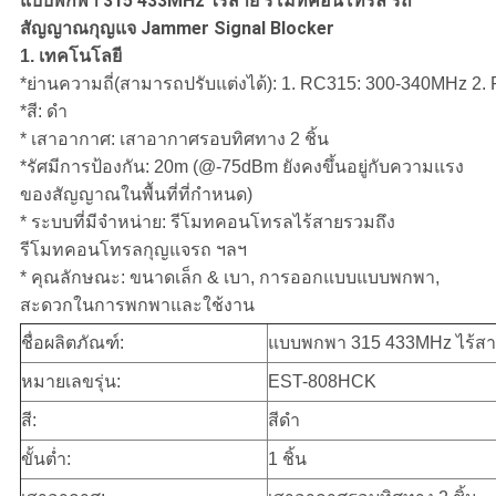
แบบพกพา 315 433MHz ไร้สาย รีโมทคอนโทรล รถ
PRIVACY
สัญญาณกุญแจ Jammer Signal Blocker
POLICY
1. เทคโนโลยี
*ย่านความถี่(สามารถปรับแต่งได้): 1. RC315: 300-340MHz 2
*สี: ดำ
* เสาอากาศ: เสาอากาศรอบทิศทาง 2 ชิ้น
*รัศมีการป้องกัน: 20m (@-75dBm ยังคงขึ้นอยู่กับความแรง
ของสัญญาณในพื้นที่ที่กำหนด)
* ระบบที่มีจำหน่าย: รีโมทคอนโทรลไร้สายรวมถึง
รีโมทคอนโทรลกุญแจรถ ฯลฯ
* คุณลักษณะ: ขนาดเล็ก & เบา, การออกแบบแบบพกพา,
สะดวกในการพกพาและใช้งาน
ชื่อผลิตภัณฑ์:
แบบพกพา 315 433MHz ไร้สา
หมายเลขรุ่น:
EST-808HCK
สี:
สีดำ
ขั้นต่ำ:
1 ชิ้น