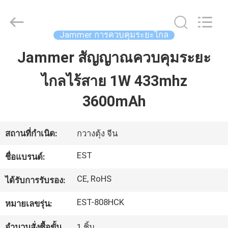
2011
-
2026
EASTLONGE
ELECTRONICS(HK)
Jammer การควบคุมระยะไกล
CO.,LTD.
All
Rights
Jammer สัญญาณควบคุมระยะ
บ้าน
Reserved.
ไกลไร้สาย 1W 433mhz
สินค้า
3600mAh
วิดีโอ
สถานที่กำเนิด:
กวางตุ้ง จีน
EST
ชื่อแบรนด์:
เกี่ยว
CE, RoHS
ได้รับการรับรอง:
กับ
EST-808HCK
หมายเลขรุ่น:
เรา
จำนวนสั่งซื้อขั้น
1 ชิ้น