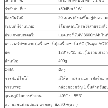
เสาอากาศ:
เสาอากาศรอบทิศทาง 2 ชิ้น
+30dBm / 1W
กำลังขับเดี่ยว:
ป้องกันรัศมี
20 เมตร (ยังคงขึ้นอยู่กับคว
ระบบที่มีจำหน่าย:
รีโมทคอนโทรลไร้สายรวมทั้
ประเภทแบตเตอรี่:
แบตเตอรี่ 7.4V 3600mAh ในตั
พาวเวอร์ซัพพลาย (เครื่องชาร์จ):
เครื่องชาร์จ AC (อินพุต: AC
มิติ:
128*76*35 มม. (ไม่รวมเสาอ
400g
น้ำหนัก:
OEM:
มีอยู่
การพิมพ์โลโก้:
มีให้หากปริมาณการสั่งซื้อมา
การบรรจุ:
กล่องของขวัญ 1 ชิ้นสำหรับอุป
อุณหภูมิในการทำงาน:
-40℃ ~ +55℃
ความอ่อนน้อมถ่อมตนของญาติ:
≤90%(ขวา)