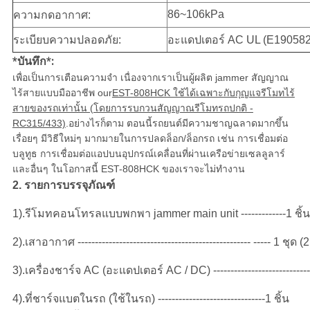
86~106kPa
ความกดอากาศ:
ระเบียบความปลอดภัย:
อะแดปเตอร์ AC UL (E190582)
*บันทึก*:
เพื่อเป็นการเตือนความจำ เนื่องจากเราเป็นผู้ผลิต jammer สัญญาณ
ไร้สายแบบมืออาชีพ our
EST-808HCK ใช้ได้เฉพาะกับกุญแจรีโมทไร้
สายของรถเท่านั้น (โดยการรบกวนสัญญาณรีโมทรถปกติ -
RC315/433)
.อย่างไรก็ตาม ตอนนี้รถยนต์มีความชาญฉลาดมากขึ้น
เรื่อยๆ มีวิธีใหม่ๆ มากมายในการปลดล็อก/ล็อกรถ เช่น การเชื่อมต่อ
บลูทูธ การเชื่อมต่อแอปบนอุปกรณ์เคลื่อนที่ผ่านเครือข่ายเซลลูลาร์
และอื่นๆ ในโอกาสนี้ EST-808HCK ของเราจะไม่ทำงาน
2. รายการบรรจุภัณฑ์
1).รีโมทคอนโทรลแบบพกพา jammer main unit -------------1 ชิ้น
2).เสาอากาศ -------------------------------------------------- ----- 1 ชุด (2
3).เครื่องชาร์จ AC (อะแดปเตอร์ AC / DC) ----------------------------
4).ที่ชาร์จแบตในรถ (ใช้ในรถ) -------------------------------1 ชิ้น