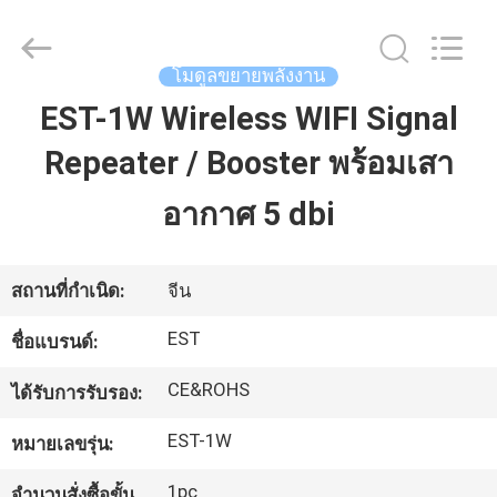
2011
-
2026
EASTLONGE
ELECTRONICS(HK)
โมดูลขยายพลังงาน
CO.,LTD.
All
Rights
EST-1W Wireless WIFI Signal
บ้าน
Reserved.
Repeater / Booster พร้อมเสา
สินค้า
อากาศ 5 dbi
วิดีโอ
สถานที่กำเนิด:
จีน
EST
ชื่อแบรนด์:
เกี่ยว
CE&ROHS
ได้รับการรับรอง:
กับ
EST-1W
หมายเลขรุ่น:
เรา
1pc
จำนวนสั่งซื้อขั้น