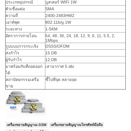
PRIVACY
ประเภทอุปกรณ์
บูสเตอร์ WIFI 1W
ตัวเชื่อมต่อ
SMA
POLICY
ความถี่
2400-2483HMZ
เอาท์พุต
802.11b/g 1W
ระยะทาง
1-5KM
อัตราการถ่ายโอน
54, 48, 36, 24, 18, 12, 9, 6, 11, 5.5, 2,
1Mbps
รูปแบบการกระเจิง
DSSS/OFDM
ส่งกำไร
15 DB
ผู้รับกำไร
12 DB
มาพร้อมกับที่ถอดออก
เสาอากาศ 5 dbi
ได้
สถาปัตยกรรมเครือ
ชี้ไปที่จุด หลายจุด
ข่าย
เครื่องขยายสัญญาณ GSM
เครื่องขยายสัญญาณโทรศัพท์มือถือ