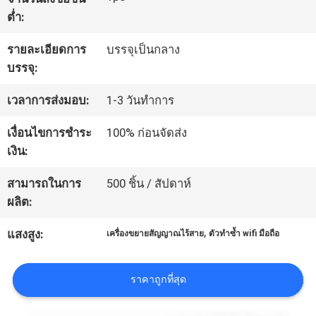
ต่ำ:
ทัวร์
รายละเอียดการ
บรรจุเป็นกลาง
บรรจุ:
โรงงาน
เวลาการส่งมอบ:
1-3 วันทำการ
ควบคุม
เงื่อนไขการชำระ
100% ก่อนจัดส่ง
เงิน:
คุณภาพ
สามารถในการ
500 ชิ้น / สัปดาห์
ผลิต:
ติดต่อ
,
แสงสูง:
เครื่องขยายสัญญาณไร้สาย
ตัวทำซ้ำ wifi มือถือ
เรา
ราคาถูกที่สุด
ข่าว