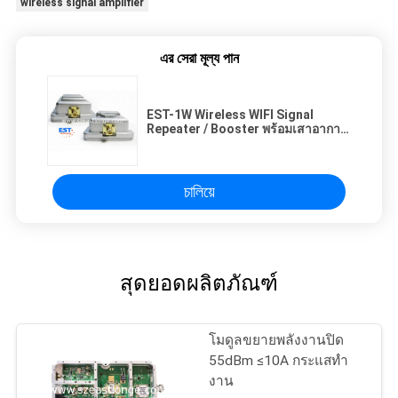
wireless signal amplifier
এর সেরা মূল্য পান
EST-1W Wireless WIFI Signal
Repeater / Booster พร้อมเสาอากาศ
5 dbi
চালিয়ে
สุดยอดผลิตภัณฑ์
โมดูลขยายพลังงานปิด
55dBm ≤10A กระแสทํา
งาน