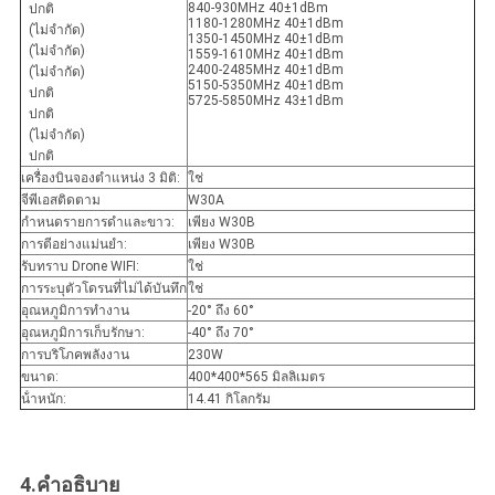
840-930MHz 40±1dBm
ปกติ
1180-1280MHz 40±1dBm
(ไม่จํากัด)
1350-1450MHz 40±1dBm
(ไม่จํากัด)
1559-1610MHz 40±1dBm
2400-2485MHz 40±1dBm
(ไม่จํากัด)
5150-5350MHz 40±1dBm
ปกติ
5725-5850MHz 43±1dBm
ปกติ
(ไม่จํากัด)
ปกติ
เครื่องบินจองตําแหน่ง 3 มิติ:
ใช่
จีพีเอสติดตาม
W30A
กําหนดรายการดําและขาว:
เพียง W30B
การตีอย่างแม่นยํา:
เพียง W30B
รับทราบ Drone WIFI:
ใช่
การระบุตัวโดรนที่ไม่ได้บันทึก
ใช่
อุณหภูมิการทํางาน
-20° ถึง 60°
อุณหภูมิการเก็บรักษา:
-40° ถึง 70°
การบริโภคพลังงาน
230W
ขนาด:
400*400*565 มิลลิเมตร
น้ําหนัก:
14.41 กิโลกรัม
4.
คําอธิบาย