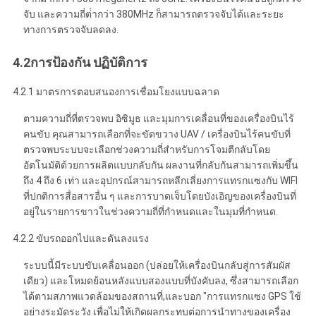
จับ และความถี่ต่ํากว่า 380MHz ก็สามารถตรวจจับได้และระยะ
ทางการตรวจจับลดลง.
4.2
การป้องกัน
ปฏิบัติการ
4.2.1 มาตรการตอบสนองการเชื่อมโยงแบบฉลาด
ตามความถี่ที่ตรวจพบ อิซิมูธ และมุมการเคลื่อนที่ของเครื่องบินไร้
คนขับ คุณสามารถเลือกที่จะขัดขวาง UAV / เครื่องบินไร้คนขับที่
ตรวจพบระบบจะเลือกช่วงความถี่สําหรับการโจมตีกลับโดย
อัตโนมัติด้วยการผลิตแบบกลับกัน ผลงานที่กลับกันสามารถเพิ่มขึ้น
ถึง 4 ถึง 6 เท่า และอุปกรณ์สามารถหลีกเลี่ยงการแทรกแซงกับ WIFI
ที่ปกติการสื่อสารอื่น ๆ และการบาดเจ็บโดยบังเอิญของเครื่องบินที่
อยู่ในรายการขาวในช่วงความถี่ที่กําหนดและในมุมที่กําหนด.
4.2.2 ขับรถออกไปและดันลงแรง
ระบบนี้มีระบบขับเคลื่อนออก (ปล่อยให้เครื่องบินกลับสู่การสัมผัส
เดียว) และโหมดย้อนหลังแบบสองแบบที่บังคับลง, ซึ่งสามารถเลือก
ได้ตามสภาพแวดล้อมของสถานที่,และบอก "การแทรกแซง GPS ใช้
อย่างระมัดระวัง เพื่อไม่ให้เกิดผลกระทบต่อการนําทางของเครื่อง