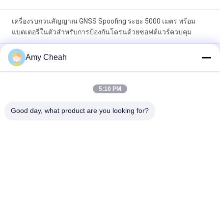
เครื่องรบกวนสัญญาณ GNSS Spoofing ระยะ 5000 เมตร พร้อม
แบตเตอรี่ในตัวสำหรับการป้องกันโดรนด้วยซอฟต์แวร์ควบคุม
6 ช่อง 3000m ระบบจีพีเอสสปูฟฟิ้งสําหรับ UAV แอนติโดรนที่มีตํา
Amy Cheah
แหน่งจีพีเอสเท็จและ Super Jamming
เครื่องยับยับ Drone Outdoor กันน้ํา อุปกรณ์ป้องกัน Drone Counter
5:10 PM
UAV ระบบป้องกัน Drone EST-710G3
Good day, what product are you looking for?
หมวดหมู่ยอดนิยม
ทั้งหมด
Jammer สัญญาณ
Jammer โทรศัพท์มือ
โทรศัพท์มือถือ
ถือแบบพกพา
โดรน UAV Jammer
Jammer กำลังสูง
Jammer สัญญาณ 
Jammer การควบคุม