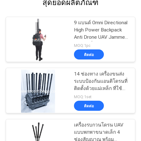
สุดยอดผลิตภัณฑ์
9 แบนด์ Omni Directional
High Power Backpack
Anti Drone UAV Jammer
พร้อมเครื่องควบคุมทาง
MOQ:1pc
ไกลสาย
ติดต่อ
14 ช่องทาง เครื่องขนส่ง
ระบบป้องกันแอนติโดรนที่
ติดตั้งด้วยแม่เหล็ก ที่ใช้
พลังงานจาก AC 220V DC
MOQ:1set
24V Counter Drone FPV
ติดต่อ
สําหรับมาตรการรักษา
ความปลอดภัยที่เสริม
เครื่องรบกวนโดรน UAV
แบบพกพาขนาดเล็ก 4
ช่องสัญญาณ พร้อม