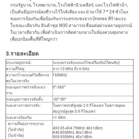
กรมรัฐบาล, โรงพยาบาล, โรงไฟฟ้านิวเคลียร์, และโรงไฟฟ้าน้ํา,
เป็นต้นมีอุปกรณ์คงที่วางไว้ใกล้เคียง และนํามาใช้ 7 * 24 ชั่วโมง
ของการป้องกันเพื่อป้องกันการแทรกแซงจาก Drones ที่ร้ายแรง.
ในขณะเดียวกัน สินค้าชุด W30 สามารถเชื่อมต่อผ่านหลายอุปกรณ์
ในเวลาเดียวกัน เพื่อดําเนินการติดตามกลางในห้องควบคุมกลาง
เพื่อปกป้องพื้นที่ที่ใหญ่กว่า
3.
รายละเอียด
ประเภทอุปกรณ์:
ระบบตรวจจับและแก้ไขเครื่องบินไร้คนขับ)
ความถี่วิทยุ:
จาก 10 MHz ถึง 6 GHz
ความกว้างแบนด์วิธที่ตรวจ
160MHz
พบในเวลาจริง:
ระยะมุมการตรวจจับแนว
0°-360°
ราบ:
ระยะมุมการตรวจจับตั้ง:
-30°-90°
ระยะทางการตรวจจับ:
ในสภาพปกติสูงสุด 2.0 กิโลเมตร ในสภาพอุดม
สมบูรณ์สูงสุด 5.0 กิโลเมตร
ระยะทางป้องกัน:
>1.5Km
ความถี่ของการรบกวน:
433.05-434.79MHz 40±1dBm
(ไม่จํากัด)
840-850MHz 40±1dBm
(ไม่จํากัด)
900-930MHz 40±1dBm