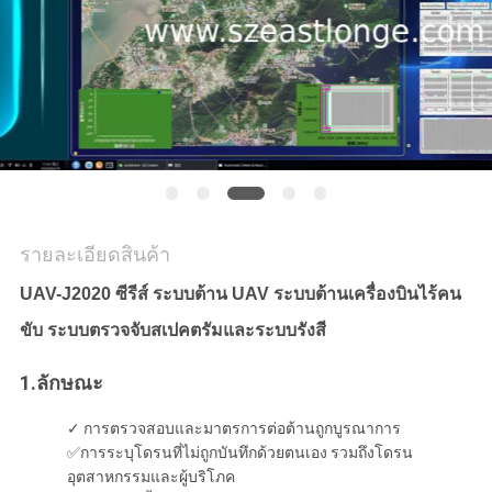
กรณี
ขอ
ใบ
เสนอ
รายละเอียดสินค้า
ราคา
UAV-J2020 ซีรีส์ ระบบต้าน UAV ระบบต้านเครื่องบินไร้คน
ขับ ระบบตรวจจับสเปคตรัมและระบบรังสี
แผนผัง
1.
ลักษณะ
เว็บไซต์
✓ การตรวจสอบและมาตรการต่อต้านถูกบูรณาการ
✅การระบุโดรนที่ไม่ถูกบันทึกด้วยตนเอง รวมถึงโดรน
อุตสาหกรรมและผู้บริโภค