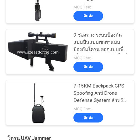
เทคโนโลยีระยะรบกวน
MOQ:1set
50-500 เมตร สำหรับการ
ติดต่อ
ลดภัยคุกคามจาก UAV
9 ช่องทาง ระบบป้องกัน
แบบปืนแบบพกพาแบบ
ป้องกันโดรน ออกแบบเพื่อ
เพิ่มความปลอดภัยในพื้นที่
MOQ:1set
ที่มีความรู้สึก
ติดต่อ
7-15KM Backpack GPS
Spoofing Anti Drone
Defense System สําหรับ
การลดความคุกคามของ
MOQ:1set
Drone อย่างมีประสิทธิภาพ
ติดต่อ
โดรน UAV Jammer