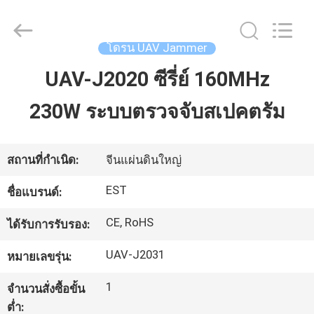
2011
-
2026
EASTLONGE
ELECTRONICS(HK)
โดรน UAV Jammer
CO.,LTD.
All
Rights
UAV-J2020 ซีรี่ย์ 160MHz
บ้าน
Reserved.
230W ระบบตรวจจับสเปคตรัม
สินค้า
สถานที่กำเนิด:
จีนแผ่นดินใหญ่
วิดีโอ
EST
ชื่อแบรนด์:
CE, RoHS
ได้รับการรับรอง:
เกี่ยว
UAV-J2031
หมายเลขรุ่น:
กับ
1
จำนวนสั่งซื้อขั้น
เรา
ต่ำ: