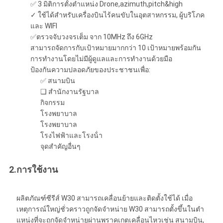
PRIVACY
✅ 3 มิติการตั้งตําแหน่ง Drone,azimuth,pitch&high
✓ ใช้ได้สําหรับเครื่องบินไร้คนขับในอุตสาหกรรม, ผู้บริโภค
POLICY
และ WIFI
✅ตรวจจับวงจรเต็ม จาก 10MHz ถึง 6GHz
สามารถจัดการกับเป้าหมายมากกว่า 10 เป้าหมายพร้อมกัน
การทํางานโดยไม่มีผู้ดูแลและการทํางานด้วยมือ
ป้องกันความปลอดภัยของประชาชนเพื่อ:
✅ สนามบิน
❑ สํานักงานรัฐบาล
กิจกรรม
โรงพยาบาล
โรงพยาบาล
โรงไฟฟ้าและโรงน้ํา
จุดสําคัญอื่นๆ
2.
การใช้งาน
ผลิตภัณฑ์ซีรีส์ W30 สามารถเคลื่อนย้ายและติดตั้งใช้ได้ เมื่อ
เหตุการณ์ใหญ่ชั่วคราวถูกจัดจําหน่าย W30 สามารถตั้งขึ้นในตํา
แหน่งที่จะถูกจัดจําหน่ายผ่านพราคเกตเคลื่อนไหวเช่น สนามบิน,