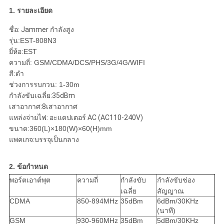
PRIVACY
1. รายละเอียด
POLICY
ชื่อ: Jammer กำลังสูง
รุ่น:EST-
808N3
ยี่ห้อ:EST
ความถี่: GSM/CDMA/DCS/PHS/3G/4G/WIFI
สี:ดำ
ช่วงการรบกวน: 1-30m
กำลังขับเฉลี่ย:35dBm
เสาอากาศ:8เสาอากาศ
แหล่งจ่ายไฟ: อะแดปเตอร์ AC (AC110-240V)
ขนาด:360(L)×180(W)×60(H)mm
แพคเกจ:บรรจุเป็นกลาง
2. ข้อกำหนด
พอร์ตเอาต์พุต
ความถี่
กำลังขับ
กำลังขับช่อง
เฉลี่ย
สัญญาณ
CDMA
850-894MHz
35dBm
6dBm/30KHz
(นาที)
GSM
930-960MHz
35dBm
5dBm/30KHz