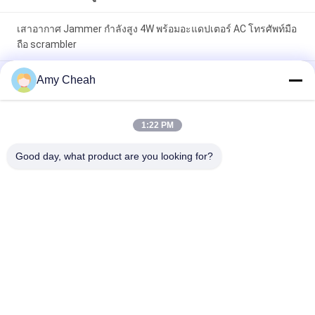
เสาอากาศ Jammer กำลังสูง 4W พร้อมอะแดปเตอร์ AC โทรศัพท์มือ
ถือ scrambler
ตัวบล็อกสัญญาณโทรศัพท์มือถือความถี่เต็ม 8 ช่องพร้อมระบบ
Amy Cheah
ระบายความร้อนที่ดี
8 เสาอากาศ Jammer พลังงานสูง WIFI Blocker jammer โทรศัพท์
1:22 PM
มือถือพลังงานสูง
Good day, what product are you looking for?
หมวดหมู่ยอดนิยม
ทั้งหมด
Jammer สัญญาณ
Jammer โทรศัพท์มือ
โทรศัพท์มือถือ
ถือแบบพกพา
โดรน UAV Jammer
Jammer กำลังสูง
Jammer สัญญาณ 
Jammer การควบคุม