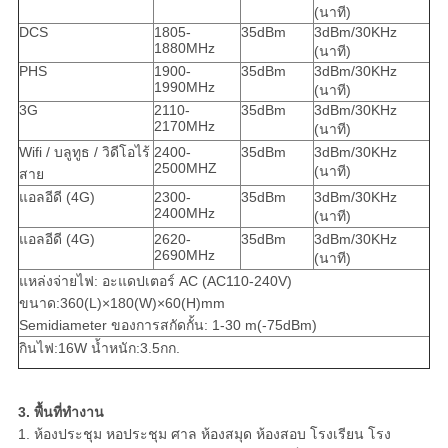
(นาที)
DCS
1805-
35dBm
3dBm/30KHz
1880MHz
(นาที)
PHS
1900-
35dBm
3dBm/30KHz
1990MHz
(นาที)
3G
2110-
35dBm
3dBm/30KHz
2170MHz
(นาที)
Wifi / บลูทูธ / วิดีโอไร้
2400-
35dBm
3dBm/30KHz
2500MHZ
(นาที)
สาย
แอลอีดี (4G)
2300-
35dBm
3dBm/30KHz
2400MHz
(นาที)
แอลอีดี (4G)
2620-
35dBm
3dBm/30KHz
2690MHz
(นาที)
แหล่งจ่ายไฟ: อะแดปเตอร์ AC (AC110-240V)
ขนาด:360(L)×180(W)×60(H)mm
Semidiameter ของการสกัดกั้น: 1-30 m(-75dBm)
กินไฟ:16W น้ำหนัก:3.5กก.
3. พื้นที่ทำงาน
1. ห้องประชุม หอประชุม ศาล ห้องสมุด ห้องสอบ โรงเรียน โรง