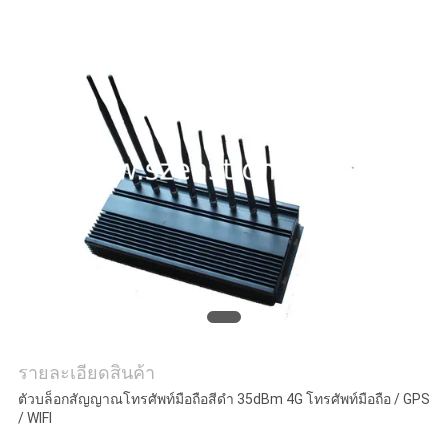
กรณี
ขอ
ใบ
เสนอ
ราคา
แผนผัง
รายละเอียดสินค้า
เว็บไซต์
ตัวบล็อกสัญญาณโทรศัพท์มือถือสีดำ 35dBm 4G โทรศัพท์มือถือ / GPS
/ WIFI