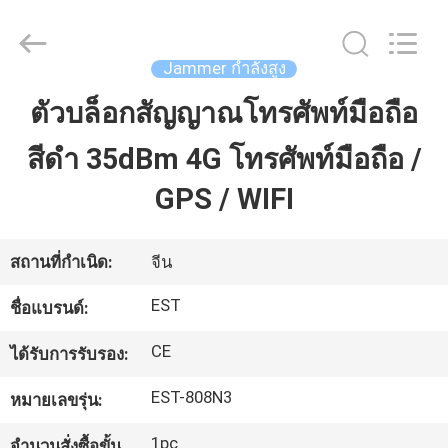
2011
-
2026
EASTLONGE
ELECTRONICS(HK)
Jammer กำลังสูง
CO.,LTD.
All
Rights
ตัวบล็อกสัญญาณโทรศัพท์มือถือ
บ้าน
Reserved.
สีดำ 35dBm 4G โทรศัพท์มือถือ /
สินค้า
GPS / WIFI
วิดีโอ
สถานที่กำเนิด:
จีน
EST
ชื่อแบรนด์:
เกี่ยว
CE
ได้รับการรับรอง:
กับ
EST-808N3
หมายเลขรุ่น:
เรา
1pc
จำนวนสั่งซื้อขั้น