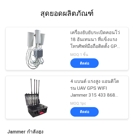
สุดยอดผลิตภัณฑ์
เครื่องยับยับระเบิดคอนโว่
18 อันเทนนา ที่แข็งแรง
โทรศัพท์มือถือติดตั้ง GPS
VHF UHF RC สัญญาณ
MOQ:1 ชิ้น
สําหรับการใช้ในทหาร
ติดต่อ
4 แบนด์ แรงสูง แอนติโด
รน UAV GPS WIFI
Jammer 315 433 868
915 ระยะไกล
MOQ:1pc
ติดต่อ
Jammer กำลังสูง