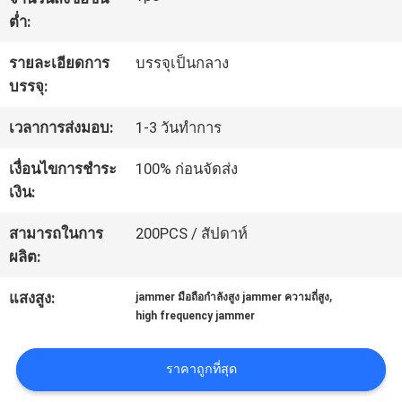
ต่ำ:
ทัวร์
รายละเอียดการ
บรรจุเป็นกลาง
บรรจุ:
โรงงาน
เวลาการส่งมอบ:
1-3 วันทำการ
ควบคุม
เงื่อนไขการชำระ
100% ก่อนจัดส่ง
เงิน:
คุณภาพ
สามารถในการ
200PCS / สัปดาห์
ผลิต:
ติดต่อ
,
แสงสูง:
jammer มือถือกำลังสูง jammer ความถี่สูง
เรา
high frequency jammer
ราคาถูกที่สุด
ข่าว